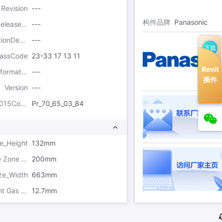
Revision
---
构件品牌
Panasonic
Product Release Date
---
SpecificationDescription
---
下载
assCode
23-33 17 13 11
Revit
ProductInformation
---
插件
Version
---
Uniclass2015Code
Pr_70_65_03_84
ze_Height
132mm
Clearance Zone Right Depth
200mm
ze_Width
663mm
Refrigerant Gas Pipe Diameter
12.7mm
Refrigerant Pipe Diameter Symbol
Ac