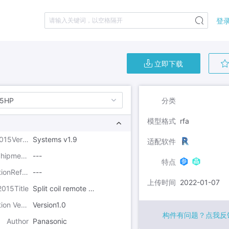
登录
请输入关键词，以空格隔开
立即下载
分类
.5HP
模型格式
rfa
Uniclass2015Version
Systems v1.9
适配软件
Product Shipment Target
---
特点
SpecificationReference
---
上传时间
2022-01-07
2015Title
Split coil remote air cooled condensing units
Specification Version
Version1.0
构件有问题？点我反
Author
Panasonic